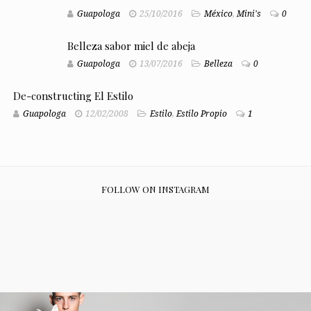
Guapologa
25/10/2016
México
,
Mini's
0
Belleza sabor miel de abeja
Guapologa
13/07/2016
Belleza
0
De-constructing El Estilo
Guapologa
12/02/2008
Estilo
,
Estilo Propio
1
FOLLOW ON INSTAGRAM