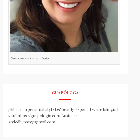
Guapologa - Patricia Soto
GUAPÓLOGA
¡Hi! I ´ m a personal stylist & beauty expert. I write bilingual
stuff https://guapologia.com Business:
styledbypaty@gmail.com