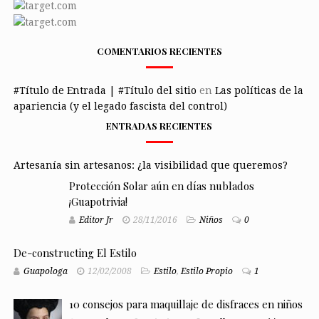
COMENTARIOS RECIENTES
#Título de Entrada | #Título del sitio
en
Las políticas de la
apariencia (y el legado fascista del control)
ENTRADAS RECIENTES
Artesanía sin artesanos: ¿la visibilidad que queremos?
Protección Solar aún en días nublados
¡Guapotrivia!
Editor Jr
28/11/2016
Niños
0
De-constructing El Estilo
Guapologa
12/02/2008
Estilo
,
Estilo Propio
1
10 consejos para maquillaje de disfraces en niños