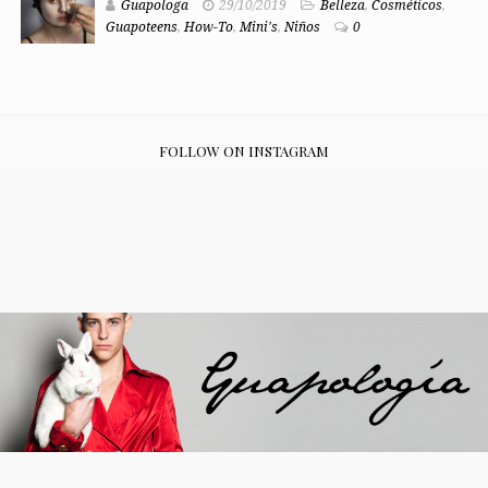
Guapologa
29/10/2019
Belleza
,
Cosméticos
,
Guapoteens
,
How-To
,
Mini's
,
Niños
0
FOLLOW ON INSTAGRAM