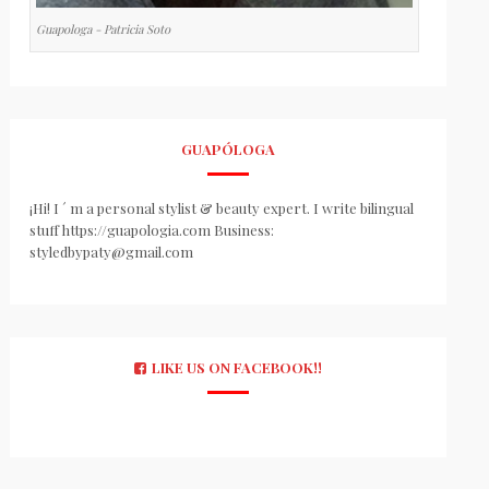
Guapologa - Patricia Soto
GUAPÓLOGA
¡Hi! I ´ m a personal stylist & beauty expert. I write bilingual
stuff https://guapologia.com Business:
styledbypaty@gmail.com
LIKE US ON FACEBOOK!!