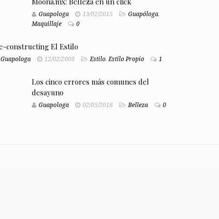
Moona.mx: Belleza en un click
Guapologa
13/02/2015
Guapóloga
,
Maquillaje
0
e-constructing El Estilo
Guapologa
12/02/2008
Estilo
,
Estilo Propio
1
Los cinco errores más comunes del
desayuno
Guapologa
02/05/2016
Belleza
0