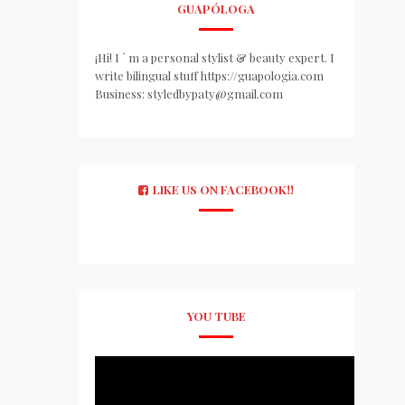
GUAPÓLOGA
¡Hi! I ´ m a personal stylist & beauty expert. I
write bilingual stuff https://guapologia.com
Business: styledbypaty@gmail.com
LIKE US ON FACEBOOK!!
YOU TUBE