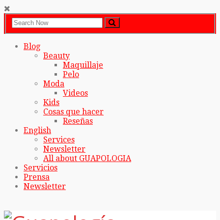
Blog
Beauty
Maquillaje
Pelo
Moda
Videos
Kids
Cosas que hacer
Reseñas
English
Services
Newsletter
All about GUAPOLOGIA
Servicios
Prensa
Newsletter