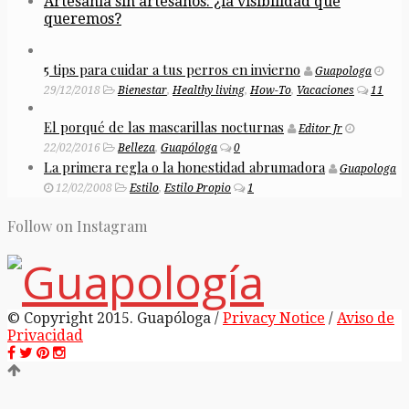
Artesanía sin artesanos: ¿la visibilidad que
queremos?
5 tips para cuidar a tus perros en invierno
Guapologa
29/12/2018
Bienestar
,
Healthy living
,
How-To
,
Vacaciones
11
El porqué de las mascarillas nocturnas
Editor Jr
22/02/2016
Belleza
,
Guapóloga
0
La primera regla o la honestidad abrumadora
Guapologa
12/02/2008
Estilo
,
Estilo Propio
1
Follow on Instagram
© Copyright 2015. Guapóloga /
Privacy Notice
/
Aviso de
Privacidad