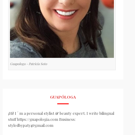
Guapologa - Patricia Soto
GUAPÓLOGA
¡Hi! I ´ m a personal stylist & beauty expert. I write bilingual
stuff https://guapologia.com Business:
styledbypaty@gmail.com