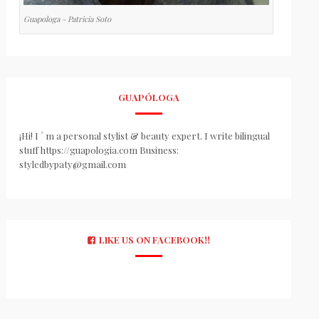
Guapologa - Patricia Soto
GUAPÓLOGA
¡Hi! I ´ m a personal stylist & beauty expert. I write bilingual
stuff https://guapologia.com Business:
styledbypaty@gmail.com
LIKE US ON FACEBOOK!!