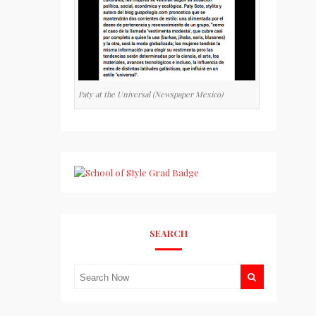
Paty at the Universal (Newspaper Mexico)
SEARCH