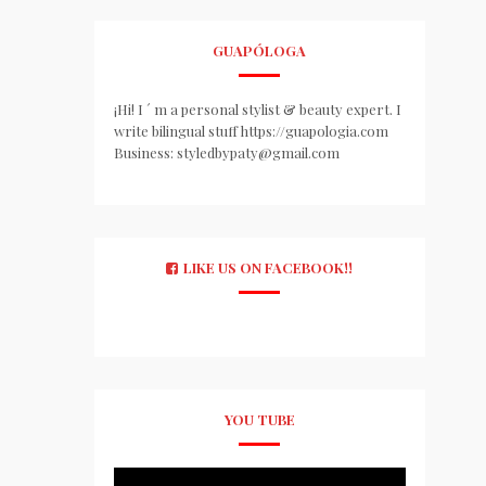
GUAPÓLOGA
¡Hi! I ´ m a personal stylist & beauty expert. I
write bilingual stuff https://guapologia.com
Business: styledbypaty@gmail.com
LIKE US ON FACEBOOK!!
YOU TUBE