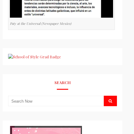
Paty at the Universal (Newspaper Mexico)
SEARCH