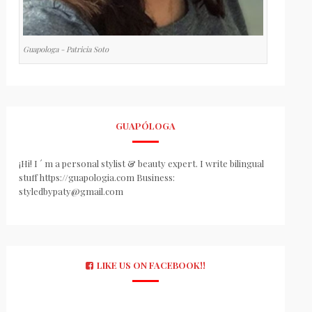
Guapologa - Patricia Soto
GUAPÓLOGA
¡Hi! I ´ m a personal stylist & beauty expert. I write bilingual
stuff https://guapologia.com Business:
styledbypaty@gmail.com
LIKE US ON FACEBOOK!!