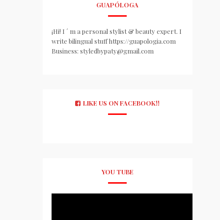
GUAPÓLOGA
¡Hi! I ´ m a personal stylist & beauty expert. I
write bilingual stuff https://guapologia.com
Business: styledbypaty@gmail.com
LIKE US ON FACEBOOK!!
YOU TUBE