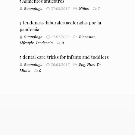
5 Alimentos antiestrés
Guapologa
27/09/2017
Niños
1
5 tendencias laborales aceleradas por la
pandemia
Guapologa
17/07/2020
Bienestar
,
Lifestyle
,
Tendencia
0
5 dental care tricks for infants and toddlers
Guapologa
20/03/2017
Eng
,
How-To
,
Mini's
0