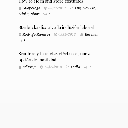
How to clean and store costumes
Guapologa
06/11/2017
Eng
,
How-To
,
Mini's
,
Niños
2
Starbucks dice sí, a la inclusión laboral
Rodrigo Ramirez
03/09/2018
Reseñas
1
Scooters y bicicletas eléctricas, nueva
opción de movilidad
Editor Jr
16/05/2018
Estilo
0