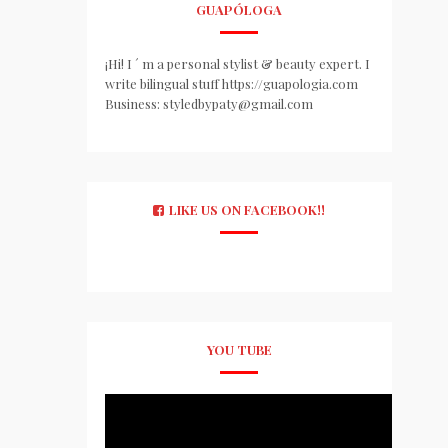
GUAPÓLOGA
¡Hi! I ´ m a personal stylist & beauty expert. I
write bilingual stuff https://guapologia.com
Business: styledbypaty@gmail.com
LIKE US ON FACEBOOK!!
YOU TUBE