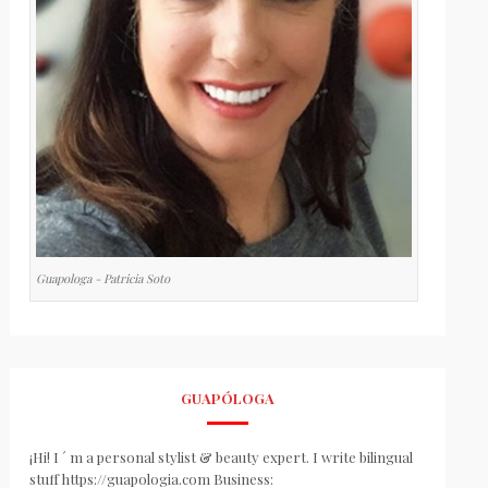
Guapologa - Patricia Soto
GUAPÓLOGA
¡Hi! I ´ m a personal stylist & beauty expert. I write bilingual
stuff https://guapologia.com Business: