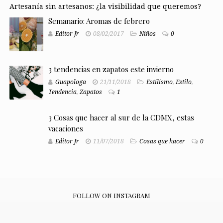
Artesanía sin artesanos: ¿la visibilidad que queremos?
Semanario: Aromas de febrero
Editor Jr
08/02/2017
Niños
0
3 tendencias en zapatos este invierno
Guapologa
21/11/2018
Estilismo
,
Estilo
,
Tendencia
,
Zapatos
1
3 Cosas que hacer al sur de la CDMX, estas
vacaciones
Editor Jr
11/07/2018
Cosas que hacer
0
FOLLOW ON INSTAGRAM