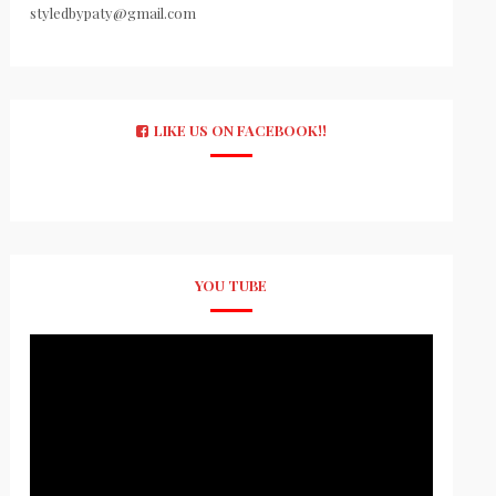
styledbypaty@gmail.com
LIKE US ON FACEBOOK!!
YOU TUBE