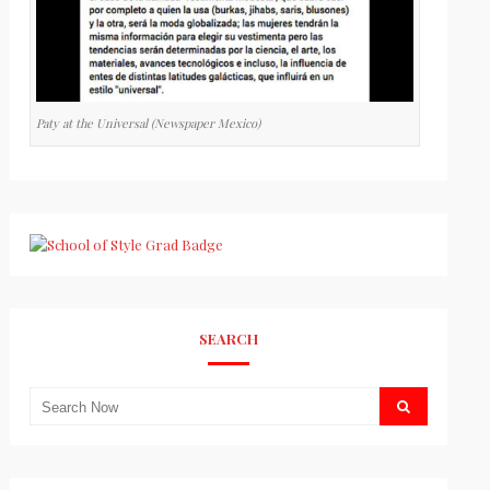
Paty at the Universal (Newspaper Mexico)
SEARCH