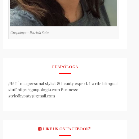
Guapologa - Patricia Soto
GUAPÓLOGA
¡Hi! I ´ m a personal stylist & beauty expert. I write bilingual
stuff https://guapologia.com Business:
styledbypaty@gmail.com
LIKE US ON FACEBOOK!!