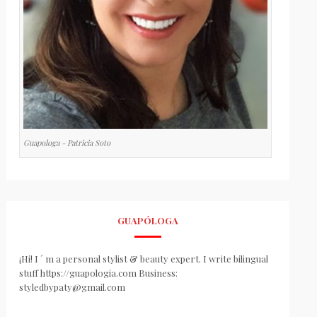
Guapologa - Patricia Soto
GUAPÓLOGA
¡Hi! I ´ m a personal stylist & beauty expert. I write bilingual
stuff https://guapologia.com Business:
styledbypaty@gmail.com