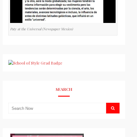
Paty at the Universal (Newspaper Mexico)
SEARCH