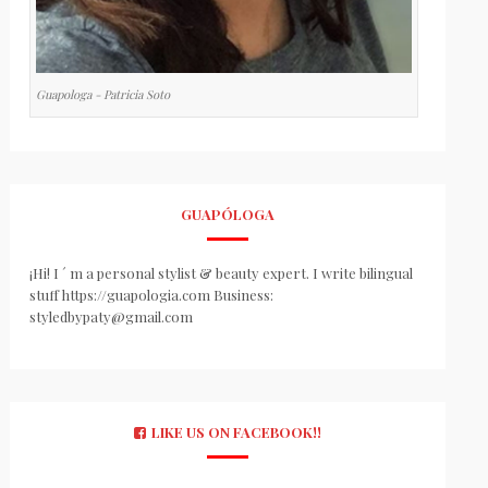
Guapologa - Patricia Soto
GUAPÓLOGA
¡Hi! I ´ m a personal stylist & beauty expert. I write bilingual
stuff https://guapologia.com Business:
styledbypaty@gmail.com
LIKE US ON FACEBOOK!!