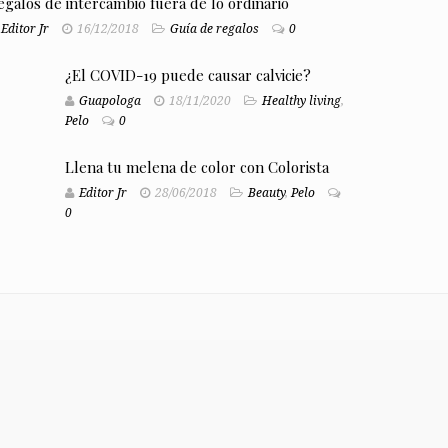
egalos de intercambio fuera de lo ordinario
Editor Jr
16/12/2018
Guía de regalos
0
¿El COVID-19 puede causar calvicie?
Guapologa
18/11/2020
Healthy living
,
Pelo
0
Llena tu melena de color con Colorista
Editor Jr
28/06/2018
Beauty
,
Pelo
0