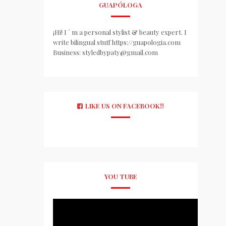
GUAPÓLOGA
¡Hi! I ´ m a personal stylist & beauty expert. I
write bilingual stuff https://guapologia.com
Business: styledbypaty@gmail.com
LIKE US ON FACEBOOK!!
YOU TUBE