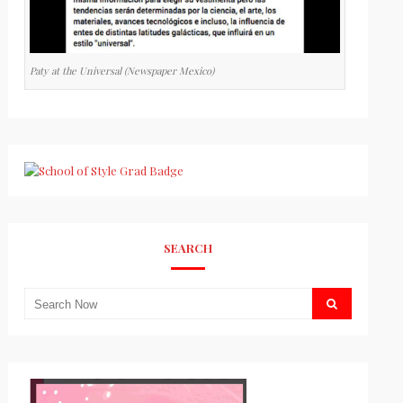
Paty at the Universal (Newspaper Mexico)
SEARCH