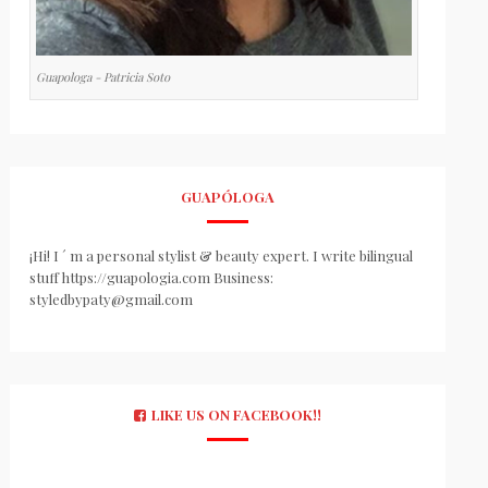
Guapologa - Patricia Soto
GUAPÓLOGA
¡Hi! I ´ m a personal stylist & beauty expert. I write bilingual
stuff https://guapologia.com Business:
styledbypaty@gmail.com
LIKE US ON FACEBOOK!!