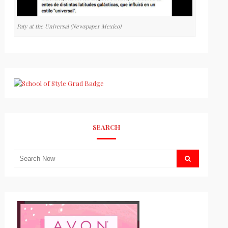
Paty at the Universal (Newspaper Mexico)
SEARCH