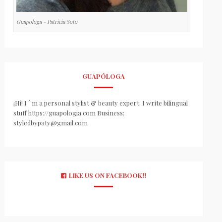
Guapologa - Patricia Soto
GUAPÓLOGA
¡Hi! I ´ m a personal stylist & beauty expert. I write bilingual
stuff https://guapologia.com Business:
styledbypaty@gmail.com
LIKE US ON FACEBOOK!!