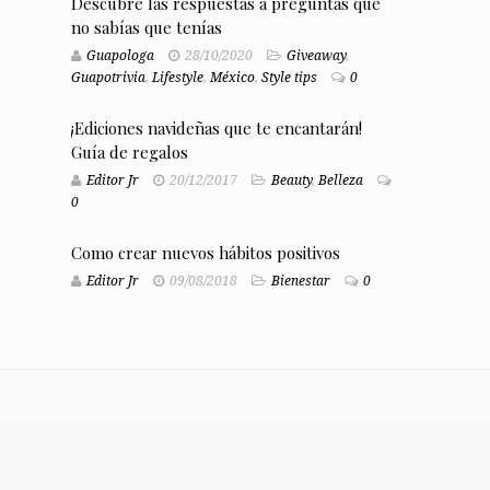
Descubre las respuestas a preguntas que
no sabías que tenías
Guapologa
28/10/2020
Giveaway
,
Guapotrivia
,
Lifestyle
,
México
,
Style tips
0
¡Ediciones navideñas que te encantarán!
Guía de regalos
Editor Jr
20/12/2017
Beauty
,
Belleza
0
Como crear nuevos hábitos positivos
Editor Jr
09/08/2018
Bienestar
0