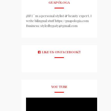
GUAPÓLOGA
¡Hi! I ´ m a personal stylist & beauty expert. I
write bilingual stuff https://guapologia.com
Business: styledbypaty@gmail.com
LIKE US ON FACEBOOK!!
YOU TUBE