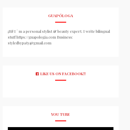
GUAPÓLOGA
¡Hi! I ´ m a personal stylist & beauty expert. I write bilingual
stuff https://guapologia.com Business:
styledbypaty@gmail.com
LIKE US ON FACEBOOK!!
YOU TUBE