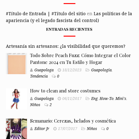
#Título de Entrada | #Título del sitio
en
Las políticas de la
apariencia (y el legado fascista del control)
ENTRADAS RECIENTES
Artesanía sin artesanos: ¿la visibilidad que queremos?
Todo Sobre Peach Fuzz: Cómo Integrar el Color
Pantone 2024 en Tu Estilo y Hogar
Guapologa
18/12/2023
Guapología
,
Tendencia
0
How to clean and store costumes
Guapologa
06/11/2017
Eng
,
How-To
,
Mini's
,
Niños
2
Semanario: Cerezas, helados y cosmética
Editor Jr
17/07/2017
Niños
0