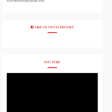
styledbypaty@gmail.com
LIKE US ON FACEBOOK!!
YOU TUBE