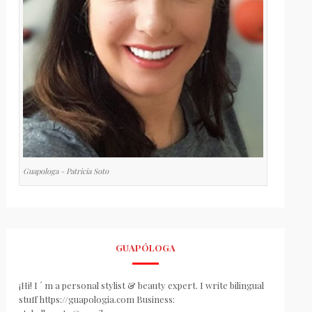
Guapologa - Patricia Soto
GUAPÓLOGA
¡Hi! I ´ m a personal stylist & beauty expert. I write bilingual
stuff https://guapologia.com Business: