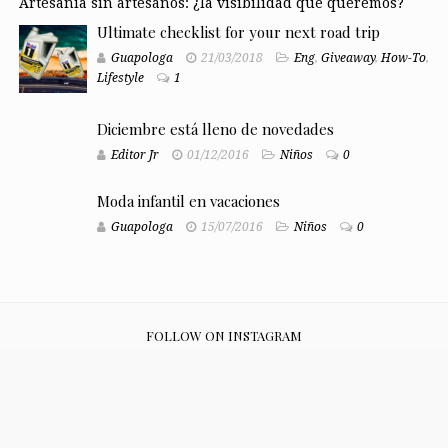
Artesanía sin artesanos: ¿la visibilidad que queremos?
Ultimate checklist for your next road trip
Guapologa
21/03/2018
Eng
,
Giveaway
,
How-To
,
Lifestyle
1
Diciembre está lleno de novedades
Editor Jr
01/12/2016
Niños
0
Moda infantil en vacaciones
Guapologa
15/07/2016
Niños
0
FOLLOW ON INSTAGRAM