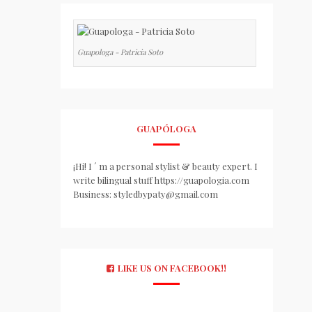
Guapologa - Patricia Soto
GUAPÓLOGA
¡Hi! I ´ m a personal stylist & beauty expert. I
write bilingual stuff https://guapologia.com
Business: styledbypaty@gmail.com
LIKE US ON FACEBOOK!!