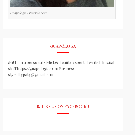
Guapologa - Patricia Soto
GUAPÓLOGA
¡Hi! I ´ m a personal stylist & beauty expert. I write bilingual
stuff https://guapologia.com Business:
styledbypaty@gmail.com
LIKE US ON FACEBOOK!!