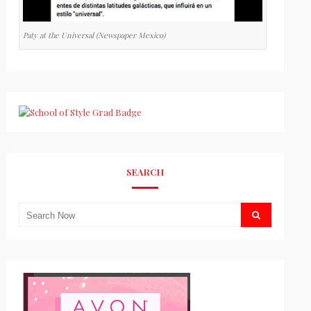
Paty at the Universal (Newspaper Mexico)
SEARCH