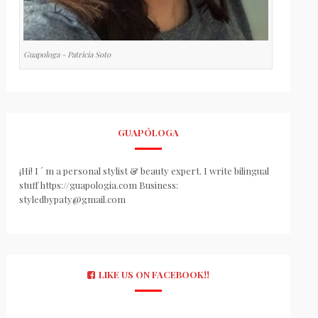
Guapologa - Patricia Soto
GUAPÓLOGA
¡Hi! I ´ m a personal stylist & beauty expert. I write bilingual
stuff https://guapologia.com Business:
styledbypaty@gmail.com
LIKE US ON FACEBOOK!!