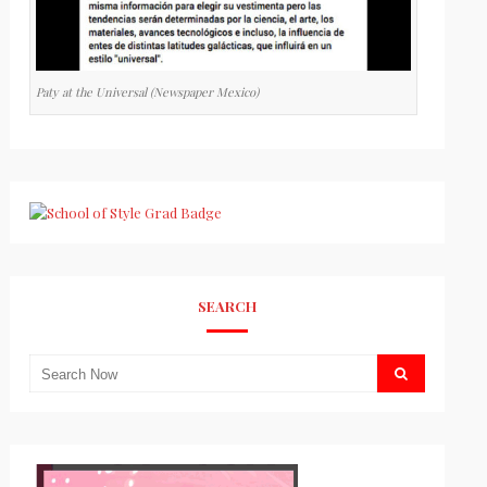
Paty at the Universal (Newspaper Mexico)
SEARCH