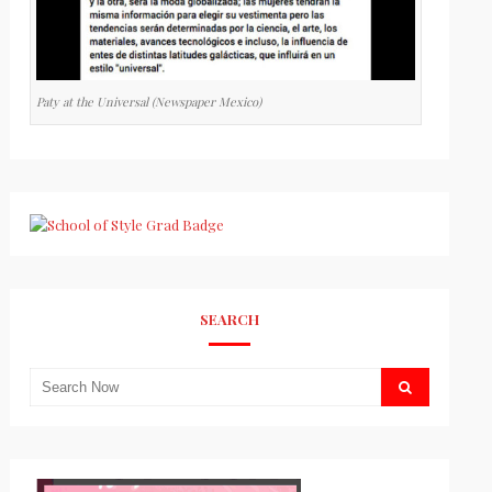
Paty at the Universal (Newspaper Mexico)
SEARCH