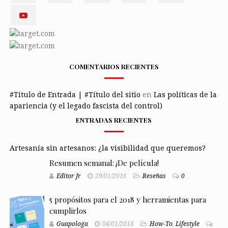
COMENTARIOS RECIENTES
#Título de Entrada | #Título del sitio
en
Las políticas de la
apariencia (y el legado fascista del control)
ENTRADAS RECIENTES
Artesanía sin artesanos: ¿la visibilidad que queremos?
Resumen semanal: ¡De película!
Editor Jr
29/01/2016
Reseñas
0
5 propósitos para el 2018 y herramientas para
cumplirlos
Guapologa
04/01/2018
How-To
,
Lifestyle