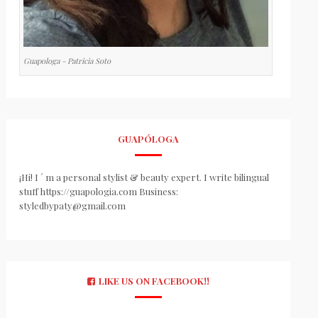
Guapologa - Patricia Soto
GUAPÓLOGA
¡Hi! I ´ m a personal stylist & beauty expert. I write bilingual
stuff https://guapologia.com Business:
styledbypaty@gmail.com
LIKE US ON FACEBOOK!!