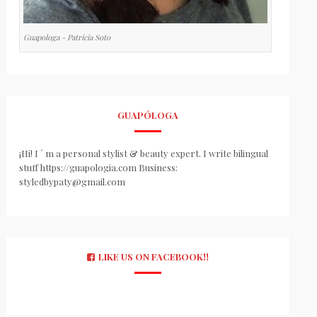
Guapologa - Patricia Soto
GUAPÓLOGA
¡Hi! I ´ m a personal stylist & beauty expert. I write bilingual
stuff https://guapologia.com Business:
styledbypaty@gmail.com
LIKE US ON FACEBOOK!!