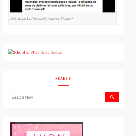
Paty at the Universal (Newspaper Mexico)
SEARCH