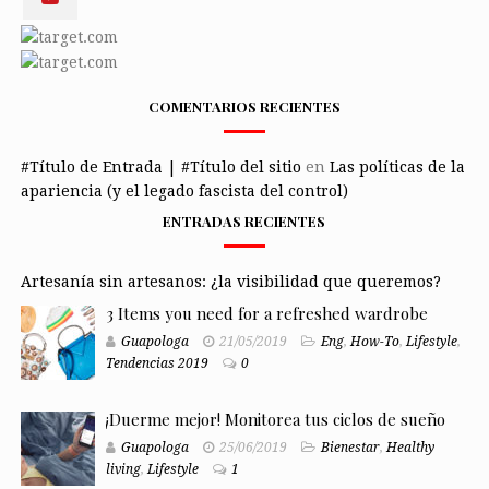
COMENTARIOS RECIENTES
#Título de Entrada | #Título del sitio
en
Las políticas de la
apariencia (y el legado fascista del control)
ENTRADAS RECIENTES
Artesanía sin artesanos: ¿la visibilidad que queremos?
3 Items you need for a refreshed wardrobe
Guapologa
21/05/2019
Eng
,
How-To
,
Lifestyle
,
Tendencias 2019
0
¡Duerme mejor! Monitorea tus ciclos de sueño
Guapologa
25/06/2019
Bienestar
,
Healthy
living
,
Lifestyle
1