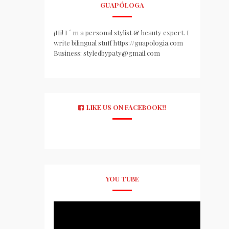
GUAPÓLOGA
¡Hi! I ´ m a personal stylist & beauty expert. I
write bilingual stuff https://guapologia.com
Business: styledbypaty@gmail.com
LIKE US ON FACEBOOK!!
YOU TUBE