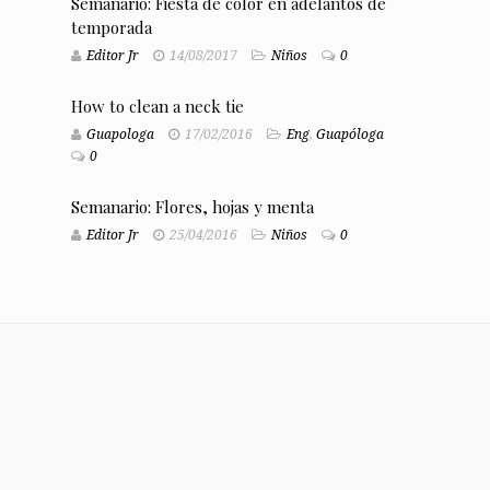
Semanario: Fiesta de color en adelantos de
temporada
Editor Jr
14/08/2017
Niños
0
How to clean a neck tie
Guapologa
17/02/2016
Eng
,
Guapóloga
0
Semanario: Flores, hojas y menta
Editor Jr
25/04/2016
Niños
0