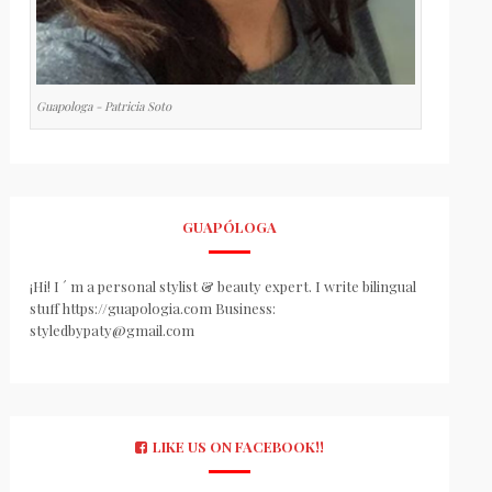
Guapologa - Patricia Soto
GUAPÓLOGA
¡Hi! I ´ m a personal stylist & beauty expert. I write bilingual
stuff https://guapologia.com Business:
styledbypaty@gmail.com
LIKE US ON FACEBOOK!!