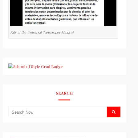
Paty at the Universal (Newspaper Mexico)
SEARCH