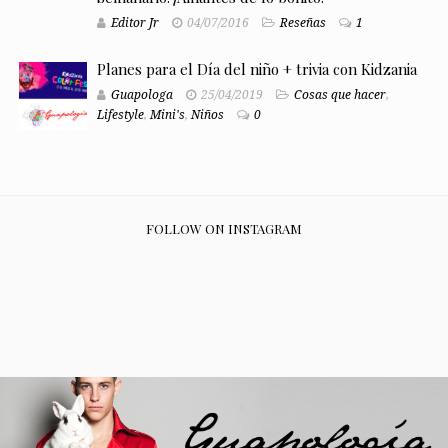
Editor Jr
04/07/2016
Reseñas
1
Planes para el Día del niño + trivia con Kidzania
Guapologa
25/04/2019
Cosas que hacer
,
Lifestyle
,
Mini's
,
Niños
0
FOLLOW ON INSTAGRAM