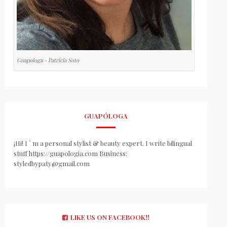
Guapologa - Patricia Soto
GUAPÓLOGA
¡Hi! I ´ m a personal stylist & beauty expert. I write bilingual
stuff https://guapologia.com Business:
styledbypaty@gmail.com
LIKE US ON FACEBOOK!!