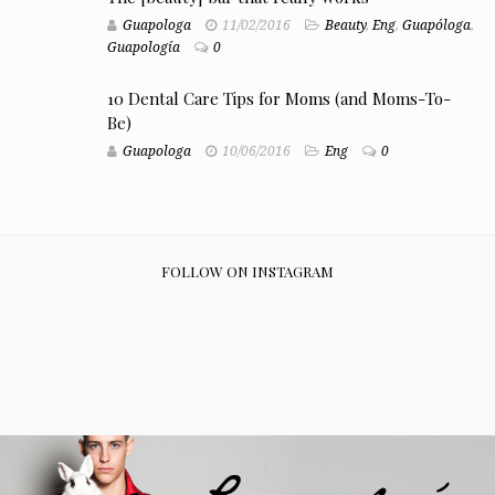
Guapologa
11/02/2016
Beauty
,
Eng
,
Guapóloga
,
Guapología
0
10 Dental Care Tips for Moms (and Moms-To-
Be)
Guapologa
10/06/2016
Eng
0
FOLLOW ON INSTAGRAM