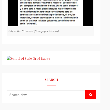
Paty at the Universal (Newspaper Mexico)
SEARCH