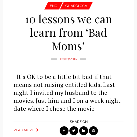
ENG
GUAPÓLOGA
10 lessons we can
learn from ‘Bad
Moms’
08/08/2016
It’s OK to be a little bit bad if that
means not raising entitled kids. Last
night I invited my husband to the
movies. Just him and I on a week night
date where I chose the movie –
SHARE ON
READ MORE