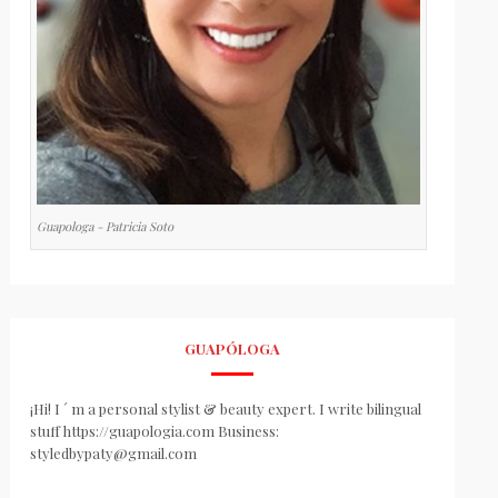
Guapologa - Patricia Soto
GUAPÓLOGA
¡Hi! I ´ m a personal stylist & beauty expert. I write bilingual
stuff https://guapologia.com Business:
styledbypaty@gmail.com