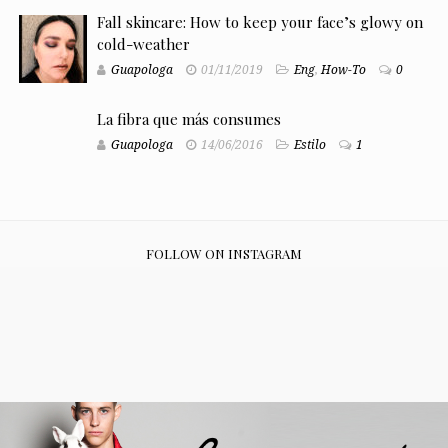
Fall skincare: How to keep your face’s glowy on
cold-weather
Guapologa
01/11/2019
Eng
,
How-To
0
La fibra que más consumes
Guapologa
14/06/2016
Estilo
1
FOLLOW ON INSTAGRAM