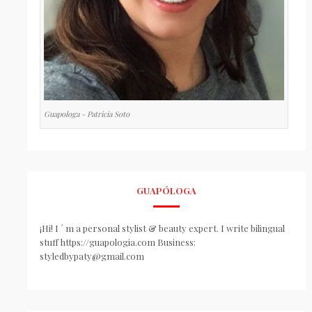
Guapologa - Patricia Soto
GUAPÓLOGA
¡Hi! I ´ m a personal stylist & beauty expert. I write bilingual
stuff https://guapologia.com Business:
styledbypaty@gmail.com