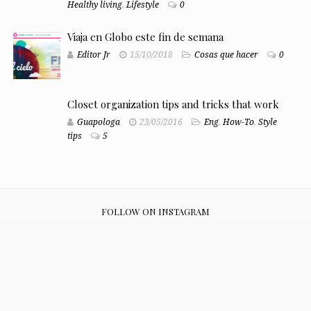
Healthy living
,
Lifestyle
0
Viaja en Globo este fin de semana
Editor Jr
15/10/2018
Cosas que hacer
0
Closet organization tips and tricks that work
Guapologa
23/05/2016
Eng
,
How-To
,
Style
tips
5
FOLLOW ON INSTAGRAM