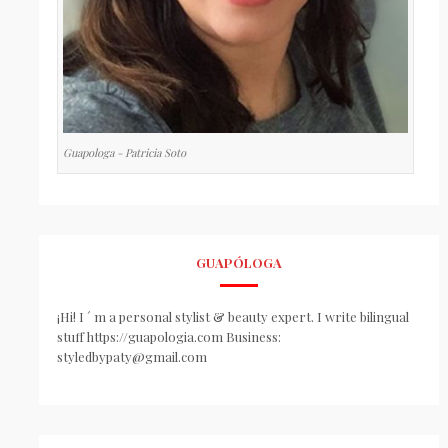
Guapologa - Patricia Soto
GUAPÓLOGA
¡Hi! I ´ m a personal stylist & beauty expert. I write bilingual
stuff https://guapologia.com Business:
styledbypaty@gmail.com