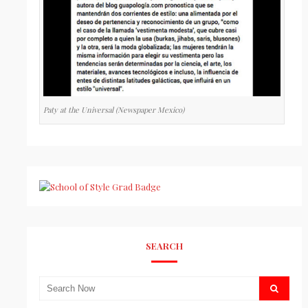
Paty at the Universal (Newspaper Mexico)
SEARCH